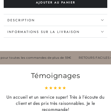
AJOUTER AU PANIER
quantité
quantité
de
de
French
French
DESCRIPTION
Avenue
Avenue
-
-
Grecia
Grecia
INFORMATIONS SUR LA LIVRAISON
ur toutes les commandes de plus de 59€
RETOURS FACILES sou
Témoignages
Un accueil et un service super! Très à l’écoute du
client et des prix très raisonnables. Je le
recommande!