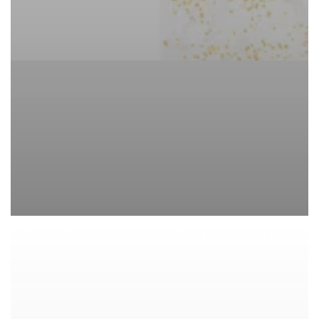
Swiss Arabian
Cette semaine en offre spéciale