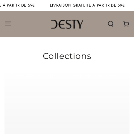
IGNORER LE
IR DE 59€
LIVRAISON GRATUITE À PARTIR DE 59€
LIVR
CONTENU
Panier
Collections
Tous nos parfums
Parfums femme